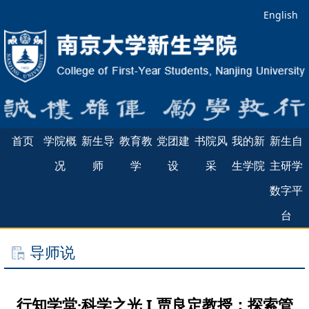
English
首页
学院概
新生导
教育教
党团建
书院风
我的新
新生自
况
师
学
设
采
生学院
主研学
数字平
台
导师说
行知学堂·科学之光 I 贾良定教授：探索管